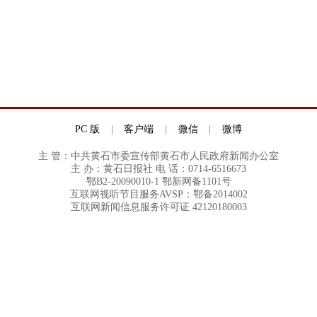
PC 版
|
客户端
|
微信
|
微博
主 管：中共黄石市委宣传部黄石市人民政府新闻办公室
主 办：黄石日报社 电 话：0714-6516673
鄂B2-20090010-1 鄂新网备1101号
互联网视听节目服务AVSP：鄂备2014002
互联网新闻信息服务许可证 42120180003