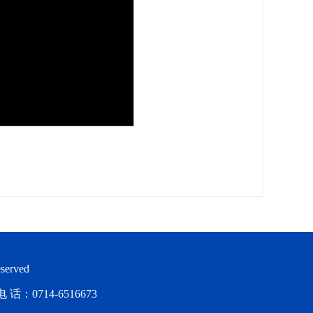
served
714-6516673