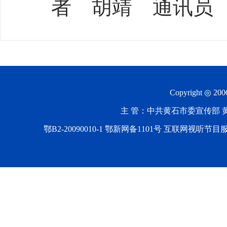
者 胡靖 通讯员
Copyright ◎ 20
主 管：中共黄石市委宣传部 黄石
鄂B2-20090010-1
鄂新网备1101号 互联网视听节目服务AV