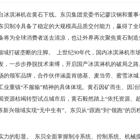
0万台冰淇淋机在黄石下线。东贝集团党委书记廖汉钢和董
东贝制冷具备了稳定的大规模高品质交付能力，赢得了全
备将为全球消费者送去清凉，也让外界再次聚焦黄石制造
分领域打破垄断的注脚。 上世纪90年代，国内冰淇淋机
发，一步步挣脱技术束缚，开启国产冰淇淋机的破局之路
场的领军品牌，合作伙伴涵盖肯德基、麦当劳、蜜雪冰城
工业重镇“不服输”精神的具体体现。黄石因矿而生、因冶
全国资源枯竭转型试点城市后，黄石毅然踏上“依托资源、
新兴领域实现“无中生有”。东贝从“跟跑”到“领跑”的历
链实力的彰显。 东贝全面掌握制冷系统、控制系统、机械