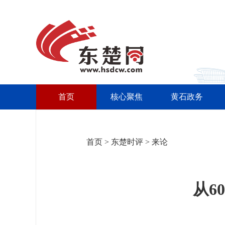
首页
核心聚焦
黄石政务
首页
>
东楚时评
>
来论
从6