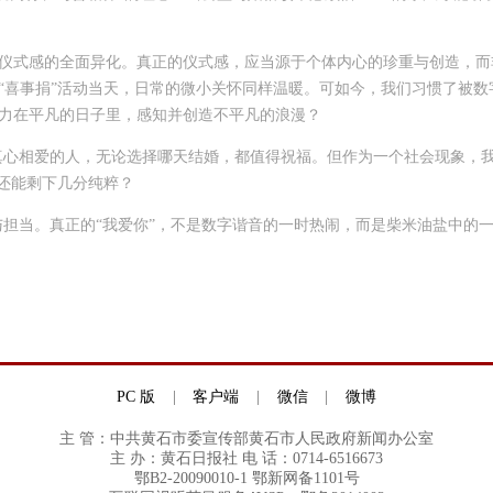
仪式感的全面异化。真正的仪式感，应当源于个体内心的珍重与创造，而
喜事捐”活动当天，日常的微小关怀同样温暖。可如今，我们习惯了被数字
力在平凡的日子里，感知并创造不平凡的浪漫？
一对真心相爱的人，无论选择哪天结婚，都值得祝福。但作为一个社会现象
还能剩下几分纯粹？
守与担当。真正的“我爱你”，不是数字谐音的一时热闹，而是柴米油盐中
PC 版
|
客户端
|
微信
|
微博
主 管：中共黄石市委宣传部黄石市人民政府新闻办公室
主 办：黄石日报社 电 话：0714-6516673
鄂B2-20090010-1 鄂新网备1101号