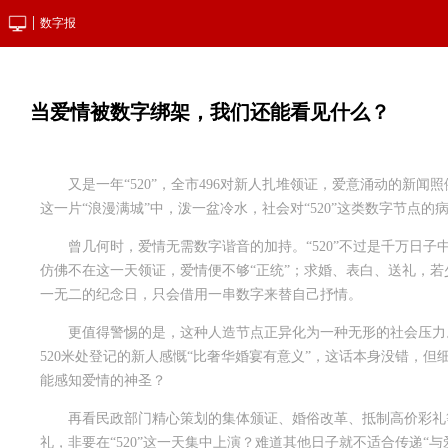
数字报
当爱情被数字绑架，我们还能看见什么？
又是一年“520”，全市496对新人扎堆领证，爱意涌动的新
这一片“浪漫满城”中，泼一盆冷水，社会对“520”这类数字节点
曾几何时，爱情无需数字谐音的加持。“520”不过是千万日
仿佛不在这一天领证，爱情便不够“正统”；求婚、表白、送礼，若
一无二的纪念日，只会借用一串数字来替自己抒情。
更值得警惕的是，这种人造节点正异化为一种无形的社会压力。
520米处登记的新人感慨“比奢华婚宴有意义”，这话本身没错，
能感知爱情的神圣？
再看民政部门精心策划的集体颁证、婚俗改革、抵制高价彩礼
礼，非要在“520”这一天集中上演？难道其他日子就不适合传递“