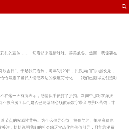
制高价彩礼的宣传……一切看起来温情脉脉、善美兼备。然而，我偏要在
良辰吉日”。于是我们看到，每年5月20日，民政局门口排起长龙，
欢，恰恰暴露了当代人情感表达的极度符号化——我们已懒得去创造独
侣若不在这一天有所表示，感情似乎便打了折扣。新闻中那对在海拔
难道就不够浪漫？我们是否已沦落到必须依赖数字谐音与景区营销，才
为人造节点的权威性背书。为什么倡导公益、提倡简约、抵制高价彩
能引发关注，恰恰说明我们的社会缺乏常态化的价值引导，只能靠消费