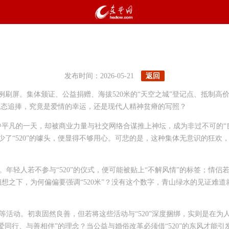
发布时间：2026-05-21
返回
闻照例刷屏。集体颁证、公益捐赠、海拔520米的“天空之城”登记点、抵
的病态追捧，究竟是爱情的幸运，还是现代人精神贫瘠的写照？
子中平凡的一天，却被商业力量与社交网络合谋推上神坛，成为非过不可的“
少了“520”的噱头，便显得不够用心。可悲的是，这种集体无意识的狂
年轻人若不参与“520”的仪式，便可能被贴上“不解风情”的标签；情
但细想之下，为何偏偏要强调“520米”？没有这个数字，青山绿水的见证
等活动。初衷固然良善，但若将这些活动与“520”深度捆绑，实则是在
与爱同行、与善相伴”的理念？当公益与婚俗改革必须借“520”的东风才