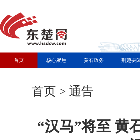
首页
核心聚焦
黄石政务
荆楚要
首页
>
通告
“汉马”将至 