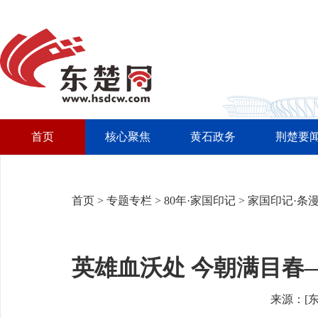
首页
核心聚焦
黄石政务
荆楚要
首页
>
专题专栏
>
80年·家国印记
>
家国印记·条
英雄血沃处 今朝满目春
来源：[东楚