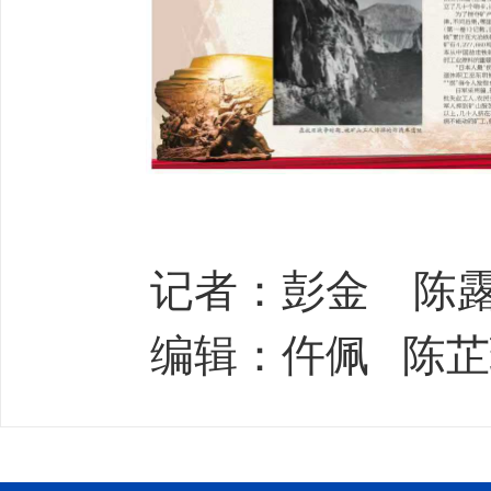
记者：彭金 陈
编辑：仵佩 陈