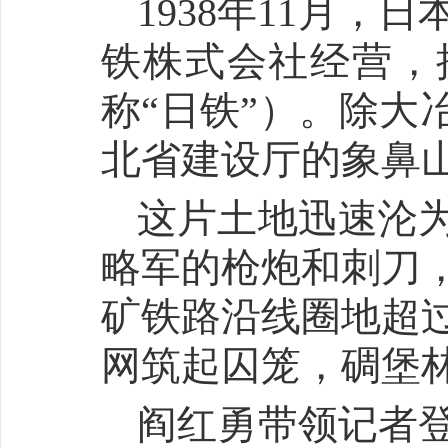
1938年11月
铁株式会社经营，
称“日铁”）。除大
北省建设厅的象鼻
这片土地迅速沦
略军的枪炮和刺刀，
矿铁路沿线圈地超过4
网筑起囚笼，碉堡
阎红勇带领记者