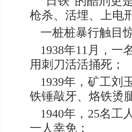
“日铁”的酷刑更
枪杀、活埋、上电刑
一桩桩暴行触目
1938年11月
用刺刀活活捅死；
1939年，矿工
铁锤敲牙、烙铁烫
1940年，25
一人幸免；