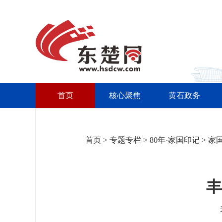
首页
核心聚焦
黄石政务
首页
>
专题专栏
>
80年·家国印记
>
家
丰