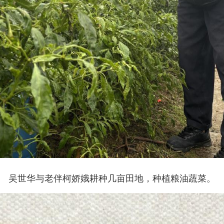
吴世华与老伴柯娇娥耕种几亩田地，种植粮油蔬菜。