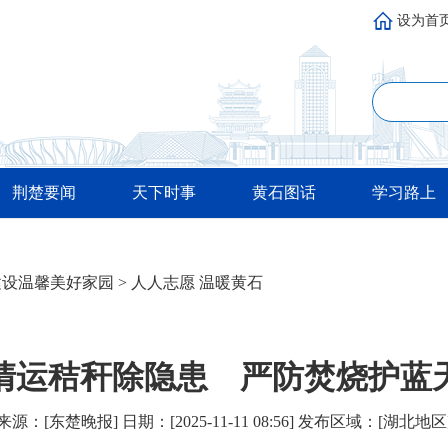
设为首
荆楚要闻
天下时事
黄石图话
学习路上
建设温馨美好家园
>
人人志愿 温暖黄石
清运秸秆除隐患 严防焚烧护蓝
来源：[东楚晚报] 日期：[2025-11-11 08:56] 发布区域：[湖北地区