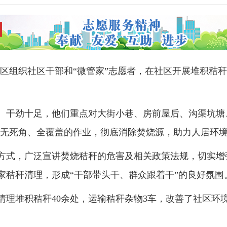
社区组织社区干部和“微管家”志愿者，在社区开展堆积秸
、干劲十足，他们重点对大街小巷、房前屋后、沟渠坑塘
通过无死角、全覆盖的作业，彻底消除焚烧源，助力人居环
方式，广泛宣讲焚烧秸秆的危害及相关政策法规，切实增
家秸秆清理，形成“干部带头干、群众跟着干”的良好氛围
，清理堆积秸秆40余处，运输秸秆杂物3车，改善了社区环