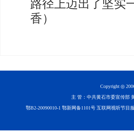
路径上迈出了坚实
香）
Copyright ◎ 20
主 管：中共黄石市委宣传部 黄石
鄂B2-20090010-1
鄂新网备1101号 互联网视听节目服务AV