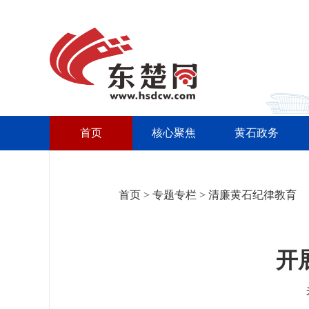
首页
核心聚焦
黄石政务
首页
>
专题专栏
>
清廉黄石纪律教育
开