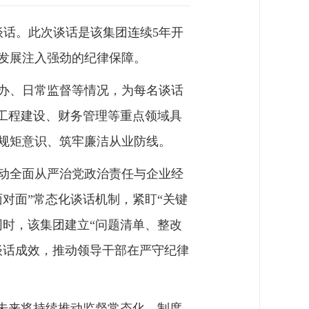
谈话。此次谈话是该集团连续5年开
发展注入强劲的纪律保障。
办、日常监督等情况，为每名谈话
工程建设、财务管理等重点领域具
规矩意识、筑牢廉洁从业防线。
动全面从严治党政治责任与企业经
对面”常态化谈话机制，紧盯“关键
时，该集团建立“问题清单、整改
谈话成效，推动领导干部在严守纪律
未来将持续推动监督常态化、制度