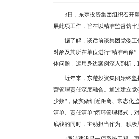
3日，东楚投资集团组织召开
展此项工作，旨在以精准监督筑牢
据了解，谈话前该集团党委工
对象及其所在单位进行“精准画像
体问题，运用身边案例深入剖析，
近年来，东楚投资集团始终坚
营管理责任深度融合。通过建立党
少数”，做实做细近距离、常态化
清单、责任清单”闭环管理模式，
底线的同时，主动担当作为、积极
“廉洁建设是一项系统工程，