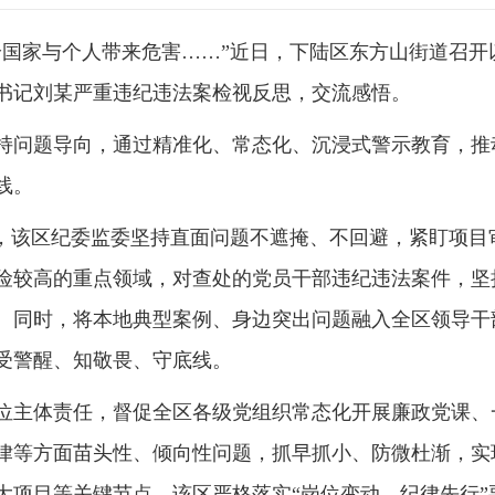
给国家与个人带来危害……”近日，下陆区东方山街道召开
书记刘某严重违纪违法案检视反思，交流感悟。
持问题导向，通过精准化、常态化、沉浸式警示教育，推
线。
”，该区纪委监委坚持直面问题不遮掩、不回避，紧盯项目
险较高的重点领域，对查处的党员干部违纪违法案件，坚
。同时，将本地典型案例、身边突出问题融入全区领导干
受警醒、知敬畏、守底线。
位主体责任，督促全区各级党组织常态化开展廉政党课、
律等方面苗头性、倾向性问题，抓早抓小、防微杜渐，实
大项目等关键节点，该区严格落实“岗位变动、纪律先行”