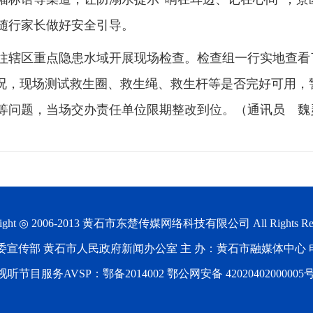
随行家长做好安全引导。
往辖区重点隐患水域开展现场检查。检查组一行实地查看
情况，现场测试救生圈、救生绳、救生杆等是否完好可用，
等问题，当场交办责任单位限期整改到位。（通讯员 魏
ight ◎ 2006-2013
黄石市东楚传媒网络科技有限公司
All Rights Re
宣传部 黄石市人民政府新闻办公室 主 办：黄石市融媒体中心 电 话：0
节目服务AVSP：鄂备2014002 鄂公网安备 42020402000005