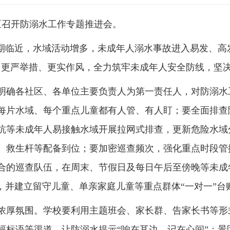
区召开防溺水工作专题推进会。
假期临近，水域活动增多，未成年人溺水事故进入易发、高
、更严举措、更实作风，全力筑牢未成年人安全防线，坚
明确各社区、各单位主要负责人为第一责任人，对防溺水
每片水域、每个重点儿童都有人管、有人盯；要全面排查隐
坑等未成年人易接触水域开展拉网式排查，更新危险水域
、救生杆等配备到位；要加密巡查频次，强化重点时段管
合的巡查队伍，在周末、节假日及每日午后至傍晚等未成
”，并建立留守儿童、单亲家庭儿童等重点群体“一对一”
浓厚氛围。学校要利用主题班会、家长群、告家长书等形式
幅标语等渠道，让防溺水提示“响在耳边、记在心间”；景