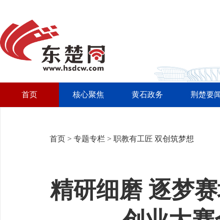
首页
核心聚焦
黄石政务
荆楚要
首页
>
专题专栏
>
职教有工匠 双创筑梦想
精研细磨 逐梦