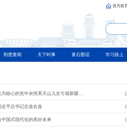
设为首
荆楚要闻
天下时事
黄石图话
学习路上
雪莲绽放新时代 团结奋斗谱新篇——以习近平同志为核心的党中央情系天山儿女引领新疆发展纪实
[
习近平总书记念兹在兹
[
向中国式现代化的美好未来
[