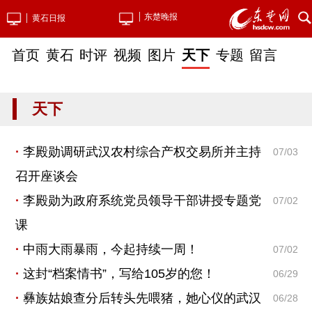
东楚晚报
黄石日报
首页
黄石
时评
视频
图片
天下
专题
留言
天下
李殿勋调研武汉农村综合产权交易所并主持
07/03
召开座谈会
李殿勋为政府系统党员领导干部讲授专题党
07/02
课
中雨大雨暴雨，今起持续一周！
07/02
这封“档案情书”，写给105岁的您！
06/29
彝族姑娘查分后转头先喂猪，她心仪的武汉
06/28