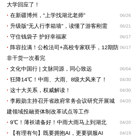
大学回应了！
在新疆博州，“上学找湖北老师”
06/26
升级版“无人行李箱墙”，读懂了游客刚需
06/21
守住钱袋子 护好幸福家
06/17
阵容拉满！公检法司+高校专家联手，12期防
06/17
非干货一次看完
文化中国行 | 文脉同源，同心致远
06/04
狂降14℃！中雨、大雨、8级大风来了！
04/30
这十大关系，权威解读！
04/30
李殿勋主持召开省政府常务会议研究开展城
04/20
建领域投融资体制改革试点等工作
9℃！薄袄请备好！中雨大雨马上到湖北
04/20
【有理有句】既要拥抱AI，更要驯服AI
04/19