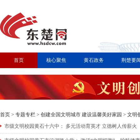
首页
核心聚焦
黄石政务
荆楚要
首页
>
专题专栏
>
创建全国文明城市 建设温馨美好家园
>
文明
市级文明校园黄石十六中： 多元活动育英才 立德树人传薪火