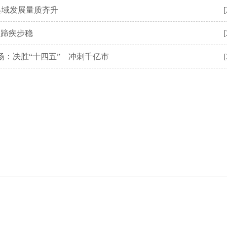
县域发展量质齐升
[
展蹄疾步稳
[
场：决胜“十四五” 冲刺千亿市
[